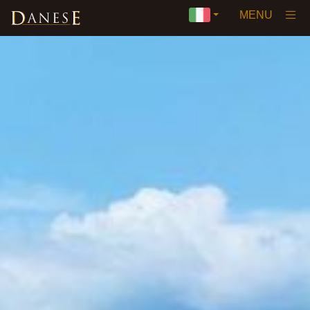
×
MENU
Home
La Nostra Storia
Visione
Vini
▼
Premi e Certificazioni
Private Label
Eventi